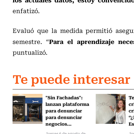
enfatizó.
Evaluó que la medida permitió asegur
Para el aprendizaje nece
semestre. “
puntualizó.
Te puede interesar
"Sin Fachadas":
T
lanzan plataforma
cr
para denunciar
cr
para denunciar
“¿
negocios...
Es
Jueves 6 de agosto de
Ju