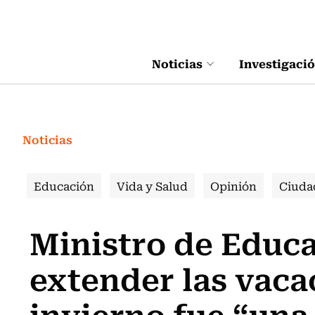
Click acá para ir directamente al contenido
Noticias
Investigaci
Noticias
Educación
Vida y Salud
Opinión
Ciuda
Ministro de Educa
extender las vaca
invierno fue “una