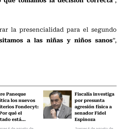
ar la presencialidad para el segundo
sitamos a las niñas y niños sanos
”,
ere Paneque
Fiscalía investiga
itica los nuevos
por presunta
iterios Fondecyt:
agresión física a
Por qué el
senador Fidel
tado está...
Espinoza
eves 6 de agosto de
Jueves 6 de agosto de