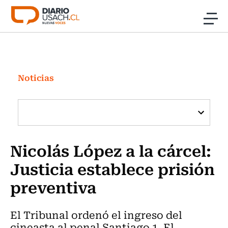
Click acá para ir directamente al contenido
Noticias
Investigación
Noticias
Cultura
Programas Radio y TV Usach
Nicolás López a la cárcel:
Justicia establece prisión
preventiva
El Tribunal ordenó el ingreso del
cineasta al penal Santiago 1. El