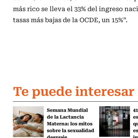
más rico se lleva el 33% del ingreso nac
tasas más bajas de la OCDE, un 15%”.
Te puede interesar
Semana Mundial
41
de la Lactancia
es
Materna: los mitos
q
sobre la sexualidad
e
después...
i