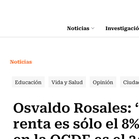
Click acá para ir directamente al contenido
Noticias
Investigaci
Noticias
Educación
Vida y Salud
Opinión
Ciuda
Osvaldo Rosales: 
renta es sólo el 8
en la OCDE es el 