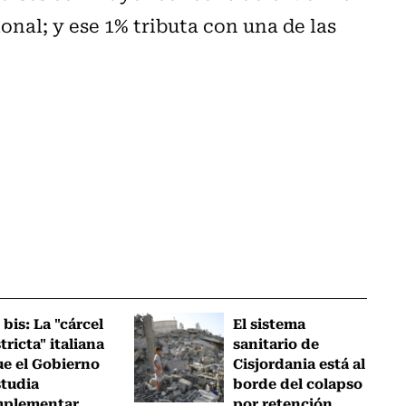
ional; y ese 1% tributa con una de las
 bis: La "cárcel
El sistema
tricta" italiana
sanitario de
ue el Gobierno
Cisjordania está al
studia
borde del colapso
mplementar
por retención...