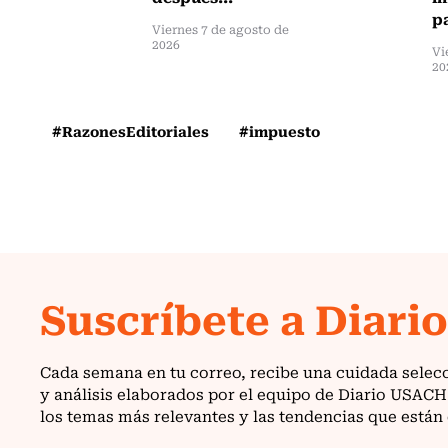
pa
Viernes 7 de agosto de
2026
Vi
20
#RazonesEditoriales
#impuesto