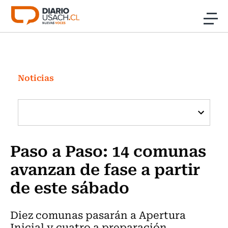
Click acá para ir directamente al contenido
Noticias
Investigación
Noticias
Cultura
Programas Radio y TV Usach
Paso a Paso: 14 comunas
avanzan de fase a partir
de este sábado
Diez comunas pasarán a Apertura
Inicial y cuatro a preparación.