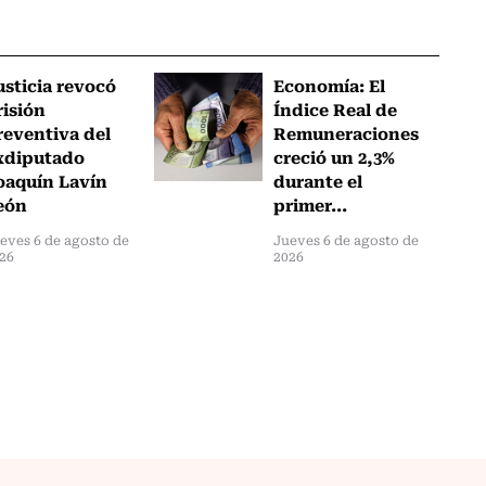
usticia revocó
Economía: El
risión
Índice Real de
reventiva del
Remuneraciones
xdiputado
creció un 2,3%
oaquín Lavín
durante el
eón
primer...
eves 6 de agosto de
Jueves 6 de agosto de
26
2026