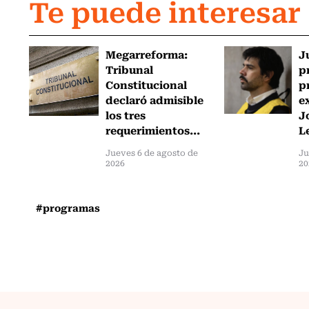
Te puede interesar
Megarreforma:
J
Tribunal
p
Constitucional
p
declaró admisible
e
los tres
J
requerimientos...
L
Jueves 6 de agosto de
Ju
2026
20
#programas