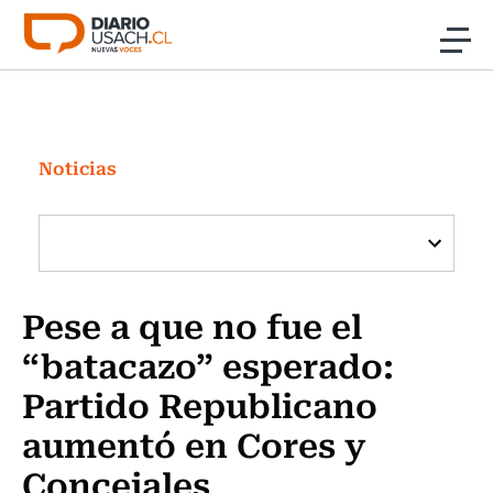
Click acá para ir directamente al contenido
Noticias
Investigación
Noticias
Cultura
Programas Radio y TV Usach
Pese a que no fue el
“batacazo” esperado:
Partido Republicano
aumentó en Cores y
Concejales