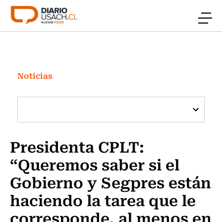
Click acá para ir directamente al contenido
Noticias
Investigación
Noticias
Cultura
Programas Radio y TV Usach
Presidenta CPLT:
“Queremos saber si el
Gobierno y Segpres están
haciendo la tarea que le
corresponde, al menos en