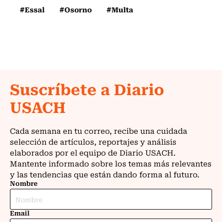
#Essal
#Osorno
#Multa