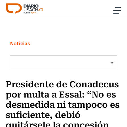
Click acá para ir directamente al contenido
Noticias
Investigación
Noticias
Cultura
Programas Radio y TV Usach
Presidente de Conadecus
por multa a Essal: “No es
desmedida ni tampoco es
suficiente, debió
quitársele la concesión