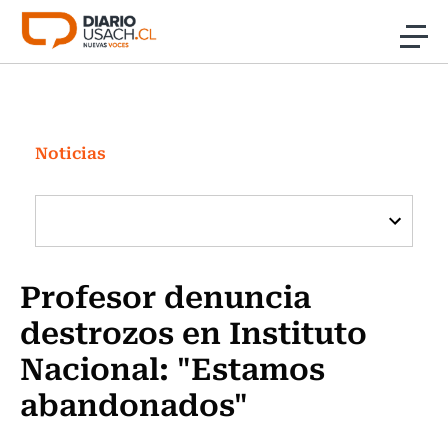
Click acá para ir directamente al contenido
Noticias
Investigación
Noticias
Cultura
Programas Radio y TV Usach
Profesor denuncia
destrozos en Instituto
Nacional: "Estamos
abandonados"