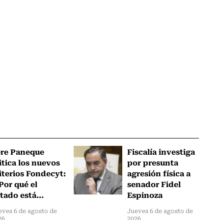
ere Paneque
Fiscalía investiga
itica los nuevos
por presunta
iterios Fondecyt:
agresión física a
Por qué el
senador Fidel
tado está...
Espinoza
eves 6 de agosto de
Jueves 6 de agosto de
26
2026