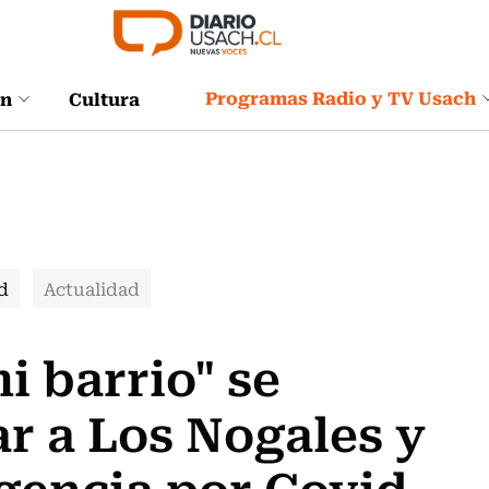
Programas Radio y TV Usach
ón
Cultura
d
Actualidad
i barrio" se
r a Los Nogales y
gencia por Covid-