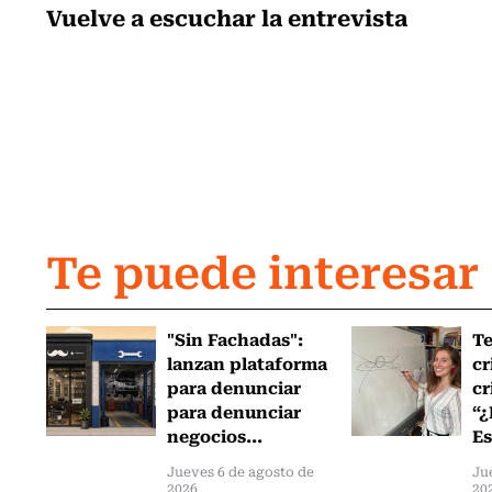
Vuelve a escuchar la entrevista
Te puede interesar
"Sin Fachadas":
T
lanzan plataforma
cr
para denunciar
cr
para denunciar
“¿
negocios...
Es
Jueves 6 de agosto de
Ju
2026
20