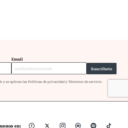
guenos en: