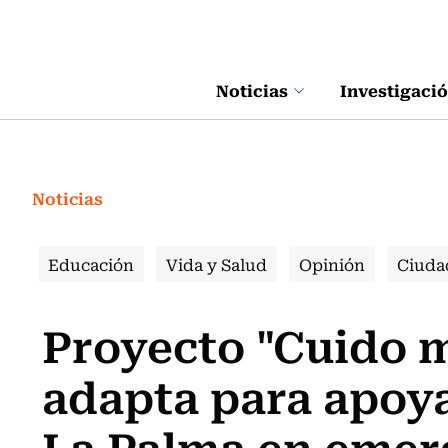
Click acá para ir directamente al contenido
Noticias
Investigaci
Noticias
Educación
Vida y Salud
Opinión
Ciuda
Proyecto "Cuido m
adapta para apoya
La Palma en emer