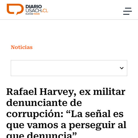
Click acá para ir directamente al contenido
Noticias
Investigación
Noticias
Cultura
Programas Radio y TV Usach
Rafael Harvey, ex militar
denunciante de
corrupción: “La señal es
que vamos a perseguir al
que denuncia”