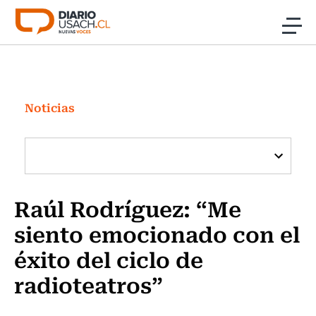
Click acá para ir directamente al contenido
Noticias
Investigación
Noticias
Cultura
Programas Radio y TV Usach
Raúl Rodríguez: “Me
siento emocionado con el
éxito del ciclo de
radioteatros”