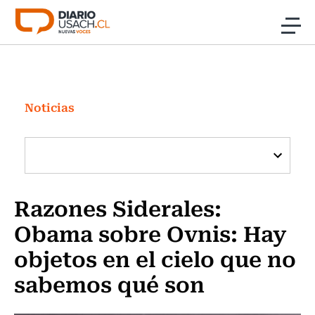
Click acá para ir directamente al contenido
Noticias
Investigación
Noticias
Cultura
Programas Radio y TV Usach
Razones Siderales:
Obama sobre Ovnis: Hay
objetos en el cielo que no
sabemos qué son