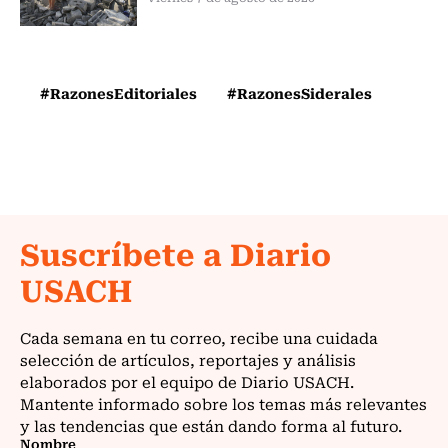
#RazonesEditoriales
#RazonesSiderales