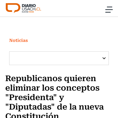
Click acá para ir directamente al contenido
Noticias
Investigación
Noticias
Cultura
Programas Radio y TV Usach
Republicanos quieren
eliminar los conceptos
"Presidenta" y
"Diputadas" de la nueva
Constitución