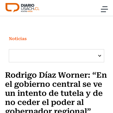
Click acá para ir directamente al contenido
Noticias
Investigación
Noticias
Cultura
Programas Radio y TV Usach
Rodrigo Díaz Worner: “En
el gobierno central se ve
un intento de tutela y de
no ceder el poder al
gobernador regional”