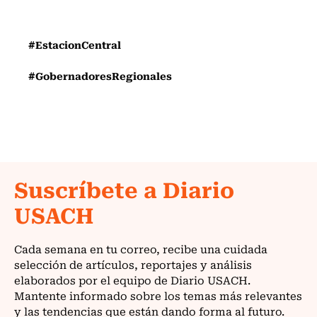
#EstacionCentral
#GobernadoresRegionales