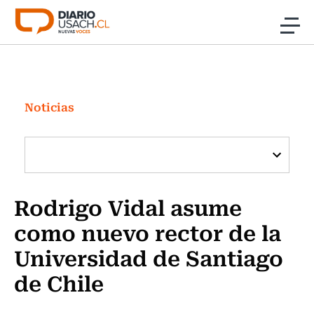
Click acá para ir directamente al contenido
Noticias
Investigación
Noticias
Cultura
Programas Radio y TV Usach
Rodrigo Vidal asume
como nuevo rector de la
Universidad de Santiago
de Chile