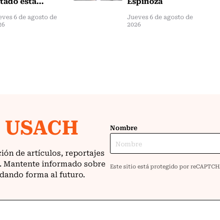
tado está...
Espinoza
eves 6 de agosto de
Jueves 6 de agosto de
26
2026