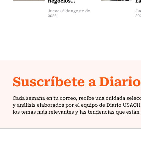
negocios...
Es
Jueves 6 de agosto de
Ju
2026
20