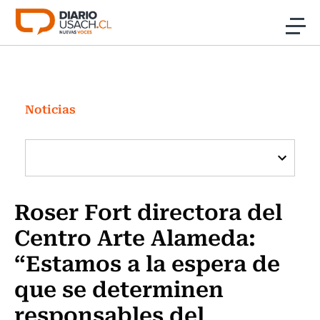
Click acá para ir directamente al contenido
Noticias
Investigación
Noticias
Cultura
Programas Radio y TV Usach
Roser Fort directora del
Centro Arte Alameda:
“Estamos a la espera de
que se determinen
responsables del