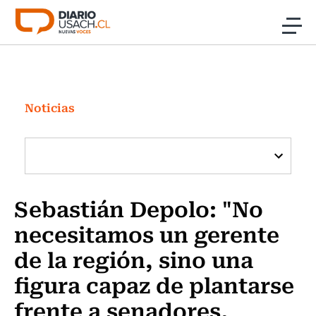
Click acá para ir directamente al contenido
Noticias
Investigación
Noticias
Cultura
Programas Radio y TV Usach
Sebastián Depolo: "No
necesitamos un gerente
de la región, sino una
figura capaz de plantarse
frente a senadores,