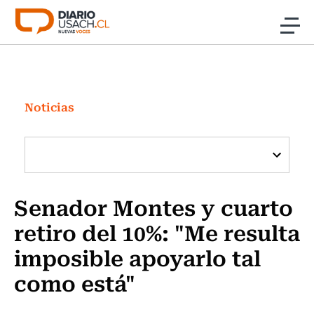
Click acá para ir directamente al contenido
Noticias
Investigación
Noticias
Cultura
Programas Radio y TV Usach
Senador Montes y cuarto
retiro del 10%: "Me resulta
imposible apoyarlo tal
como está"