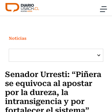
Click acá para ir directamente al contenido
Noticias
Investigación
Noticias
Cultura
Programas Radio y TV Usach
Senador Urresti: “Piñera
se equivoca al apostar
por la dureza, la
intransigencia y por
fortalecer el sistema”