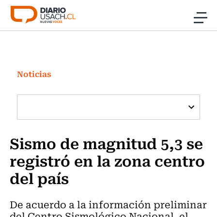
Click acá para ir directamente al contenido
Noticias
Investigación
Noticias
Cultura
Programas Radio y TV Usach
Sismo de magnitud 5,3 se
registró en la zona centro
del país
De acuerdo a la información preliminar
del Centro Sismológico Nacional, el