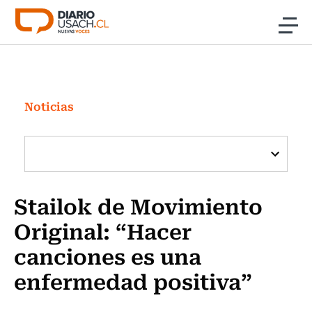
Click acá para ir directamente al contenido
Noticias
Investigación
Noticias
Cultura
Programas Radio y TV Usach
Stailok de Movimiento
Original: “Hacer
canciones es una
enfermedad positiva”