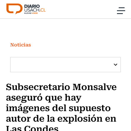
Click acá para ir directamente al contenido
Noticias
Investigación
Noticias
Cultura
Programas Radio y TV Usach
Subsecretario Monsalve
aseguró que hay
imágenes del supuesto
autor de la explosión en
Las Condes