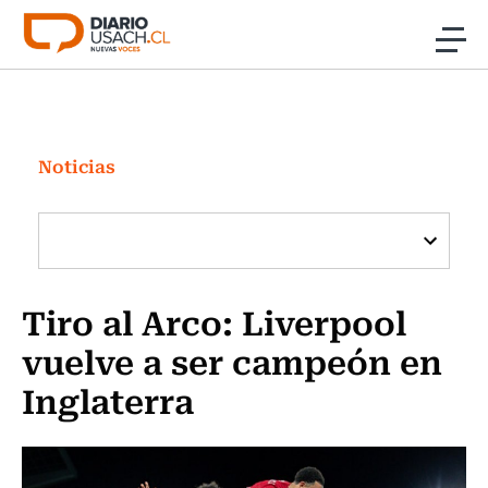
Click acá para ir directamente al contenido
Noticias
Investigación
Noticias
Cultura
Programas Radio y TV Usach
Tiro al Arco: Liverpool
vuelve a ser campeón en
Inglaterra