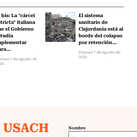
 bis: La "cárcel
El sistema
tricta" italiana
sanitario de
ue el Gobierno
Cisjordania está al
studia
borde del colapso
mplementar
por retención...
ra...
Viernes 7 de agosto de
2026
ernes 7 de agosto de
26