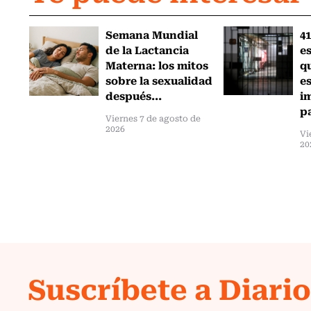
Semana Mundial
41
de la Lactancia
es
Materna: los mitos
q
sobre la sexualidad
e
después...
i
pa
Viernes 7 de agosto de
2026
Vi
20