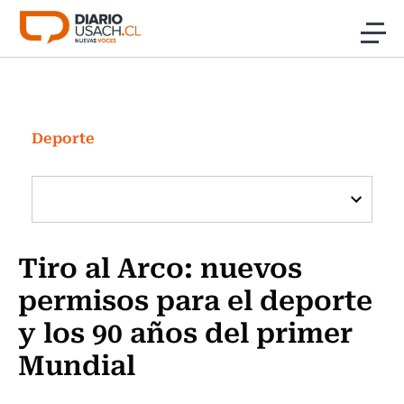
Click acá para ir directamente al contenido
Noticias
Investigación
Deporte
Cultura
Programas Radio y TV Usach
Tiro al Arco: nuevos
permisos para el deporte
y los 90 años del primer
Mundial