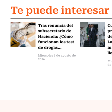
Te puede interesar
Tras renuncia del
C
subsecretario de
pr
Hacienda: ¿Cómo
de
funcionan los test
L
de drogas...
in
ll
Miércoles 5 de agosto de
2026
Mi
de