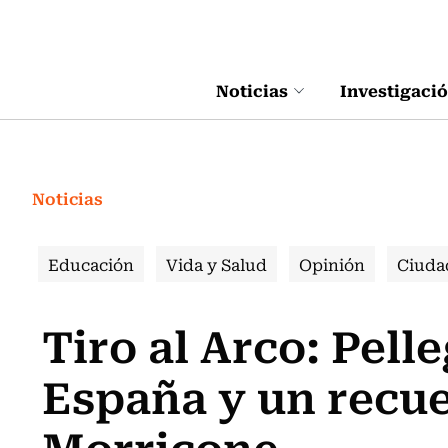
Click acá para ir directamente al contenido
Noticias
Investigaci
Noticias
Educación
Vida y Salud
Opinión
Ciuda
Tiro al Arco: Pell
España y un recue
Morricone