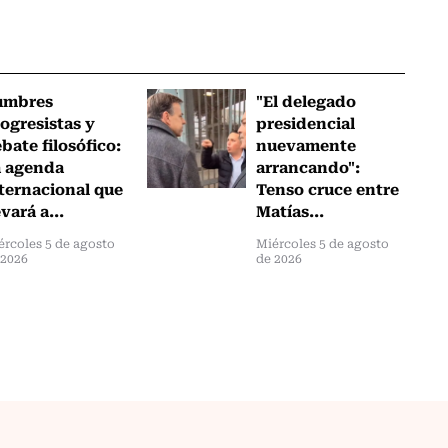
umbres
"El delegado
ogresistas y
presidencial
bate filosófico:
nuevamente
a agenda
arrancando":
ternacional que
Tenso cruce entre
evará a...
Matías...
ércoles 5 de agosto
Miércoles 5 de agosto
 2026
de 2026