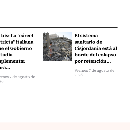
 bis: La "cárcel
El sistema
tricta" italiana
sanitario de
ue el Gobierno
Cisjordania está al
studia
borde del colapso
mplementar
por retención...
ra...
Viernes 7 de agosto de
2026
ernes 7 de agosto de
26