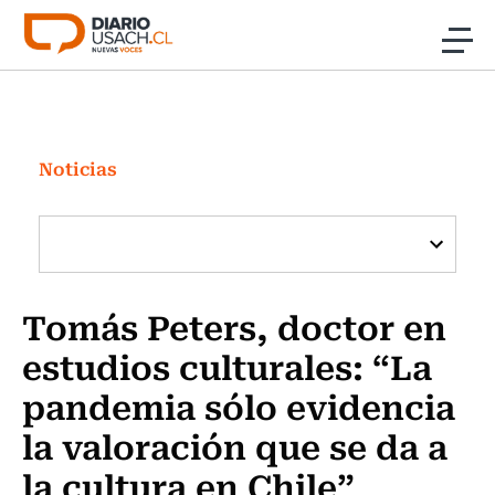
Click acá para ir directamente al contenido
Noticias
Investigación
Noticias
Cultura
Programas Radio y TV Usach
Tomás Peters, doctor en
estudios culturales: “La
pandemia sólo evidencia
la valoración que se da a
la cultura en Chile”