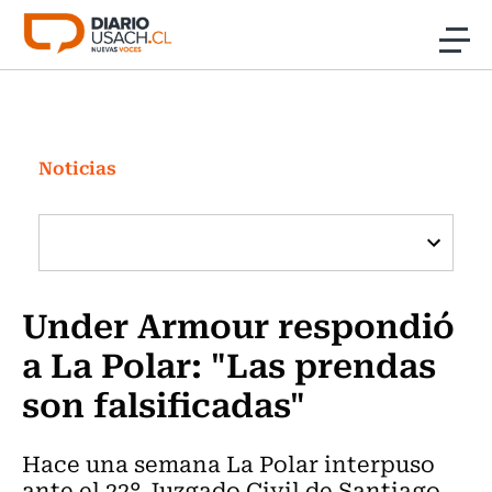
Click acá para ir directamente al contenido
Noticias
Investigación
Noticias
Cultura
Programas Radio y TV Usach
Under Armour respondió
a La Polar: "Las prendas
son falsificadas"
Hace una semana La Polar interpuso
ante el 22° Juzgado Civil de Santiago