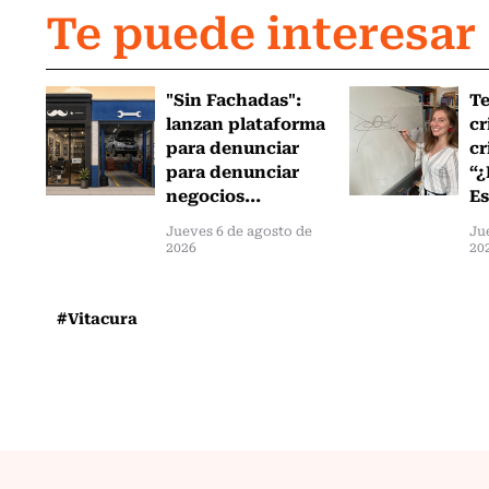
Te puede interesar
"Sin Fachadas":
T
lanzan plataforma
cr
para denunciar
cr
para denunciar
“¿
negocios...
Es
Jueves 6 de agosto de
Ju
2026
20
#Vitacura