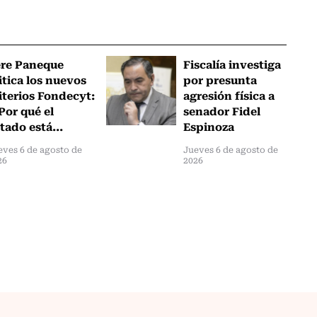
ere Paneque
Fiscalía investiga
itica los nuevos
por presunta
iterios Fondecyt:
agresión física a
Por qué el
senador Fidel
tado está...
Espinoza
eves 6 de agosto de
Jueves 6 de agosto de
26
2026