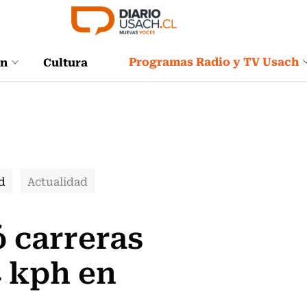
Programas Radio y TV Usach
ón
Cultura
d
Actualidad
 carreras
4 kph en