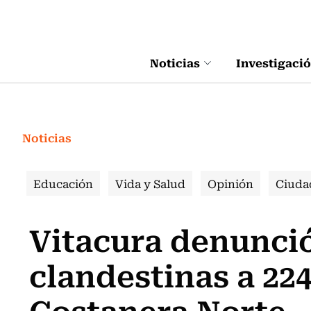
Click acá para ir directamente al contenido
Noticias
Investigaci
Noticias
Educación
Vida y Salud
Opinión
Ciuda
Vitacura denunció
clandestinas a 22
Costanera Norte