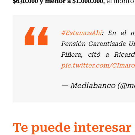
$630.000 y menor a $1.000.000
, el monto
#EstamosAhí
: En el m
Pensión Garantizada Un
Piñera, citó a Ricard
pic.twitter.com/CIma
— Mediabanco (@m
Te puede interesar