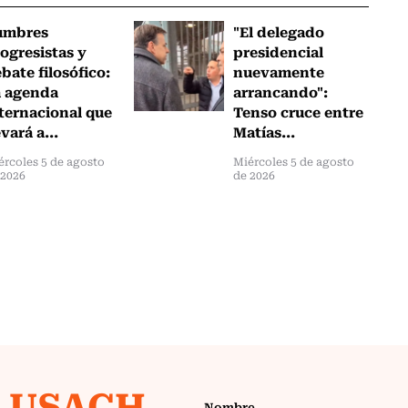
umbres
"El delegado
ogresistas y
presidencial
bate filosófico:
nuevamente
a agenda
arrancando":
ternacional que
Tenso cruce entre
evará a...
Matías...
ércoles 5 de agosto
Miércoles 5 de agosto
 2026
de 2026