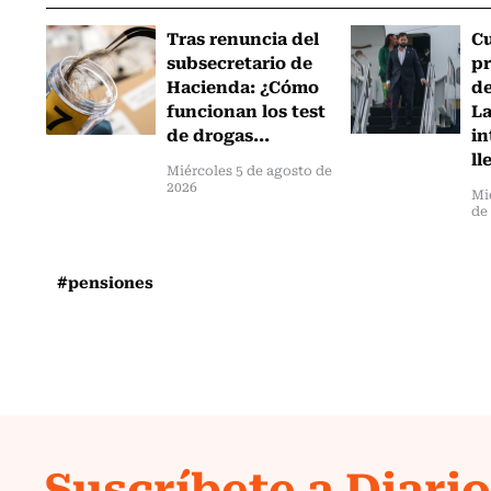
Tras renuncia del
C
subsecretario de
pr
Hacienda: ¿Cómo
de
funcionan los test
L
de drogas...
in
ll
Miércoles 5 de agosto de
2026
Mi
de
#pensiones