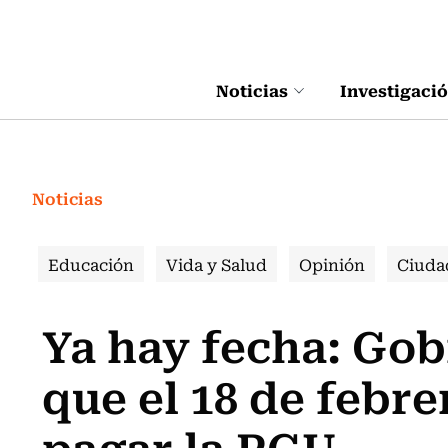
Click acá para ir directamente al contenido
Noticias
Investigaci
Noticias
Educación
Vida y Salud
Opinión
Ciuda
Ya hay fecha: Go
que el 18 de febr
pagar la PGU