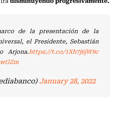
disminuyendo progresivamente.
 irá
arco de la presentación de la
iversal, el Presidente, Sebastián
o Arjona.
https://t.co/1Xh7j6jW9c
rowGZm
ediabanco)
January 28, 2022