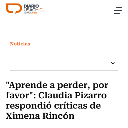
Click acá para ir directamente al contenido
Noticias
Investigación
Noticias
Cultura
Programas Radio y TV Usach
"Aprende a perder, por
favor": Claudia Pizarro
respondió críticas de
Ximena Rincón