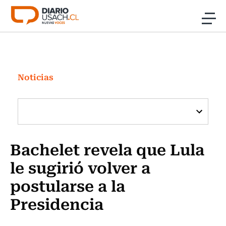
Click acá para ir directamente al contenido
Noticias
Investigación
Noticias
Cultura
Programas Radio y TV Usach
Bachelet revela que Lula
le sugirió volver a
postularse a la
Presidencia