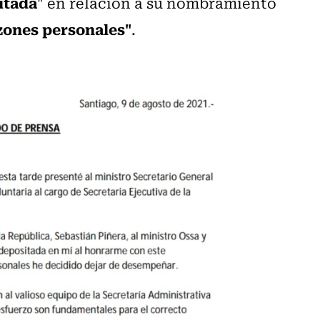
itada
" en relación a su nombramiento
azones personales"
.