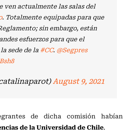
e ven actualmente las salas del
o
. Totalmente equipadas para que
Reglamento; sin embargo, están
ndes esfuerzos para que el
la sede de la
#CC
. ⁦
@Segpres
⁩ ⁦
wBsh8
catalinaparot)
August 9, 2021
egrantes de dicha comisión habían
ncias de la Universidad de Chile
.