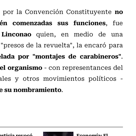
no
por la Convención Constituyente
ién comenzadas sus funciones
, fue
 Linconao
quien, en medio de una
"presos de la revuelta", la encaró para
elada por "montajes de carabineros"
.
el organismo
- con representances del
les y otros movimientos políticos -
de su nombramiento
.
usticia revocó
Economía: El