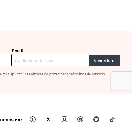
guenos en: