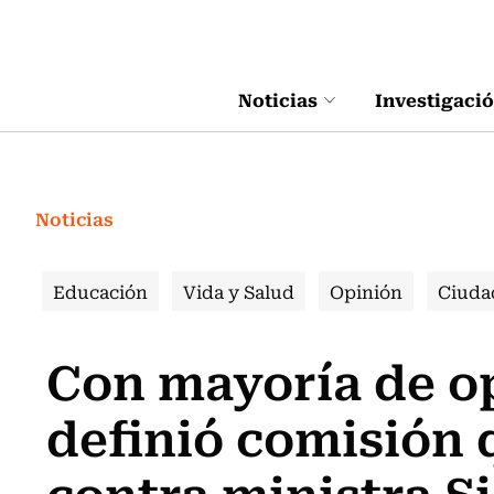
Click acá para ir directamente al contenido
Noticias
Investigaci
Noticias
Educación
Vida y Salud
Opinión
Ciuda
Con mayoría de o
definió comisión 
contra ministra S