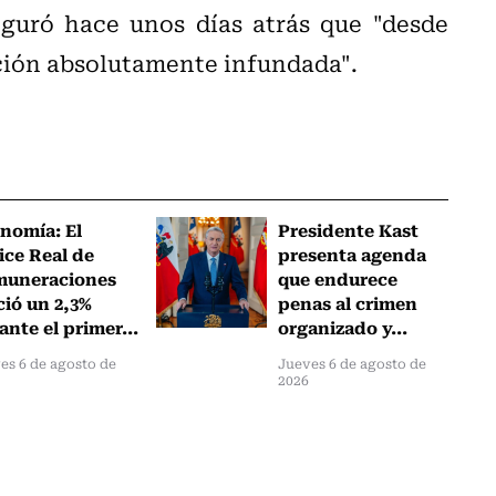
eguró hace unos días atrás que "desde
ación absolutamente infundada".
nomía: El
Presidente Kast
ice Real de
presenta agenda
muneraciones
que endurece
ció un 2,3%
penas al crimen
ante el primer...
organizado y...
es 6 de agosto de
Jueves 6 de agosto de
2026