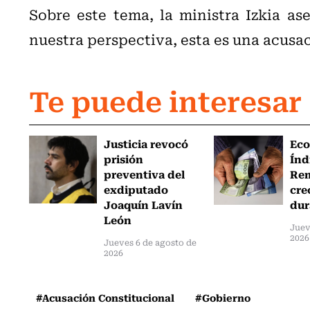
Sobre este tema, la ministra Izkia as
nuestra perspectiva, esta es una acus
Te puede interesar
Justicia revocó
Eco
prisión
Índ
preventiva del
Re
exdiputado
cre
Joaquín Lavín
dur
León
Juev
2026
Jueves 6 de agosto de
2026
#Acusación Constitucional
#Gobierno