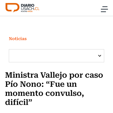
Click acá para ir directamente al contenido
Noticias
Investigación
Noticias
Cultura
Programas Radio y TV Usach
Ministra Vallejo por caso
Pío Nono: “Fue un
momento convulso,
difícil”