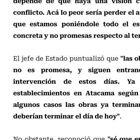
depende de que haya una visión c
conflicto. Acá lo peor sería perder el
que estamos poniéndole todo el es
concreta y no promesas respecto al te
"las 
El jefe de Estado puntualizó que
no es promesa, y siguen entrand
intervención de estos días. Y
establecimientos en Atacama según 
algunos casos las obras ya termina
deberían terminar el día de hoy"
.
"sé que e
No obstante, reconoció que