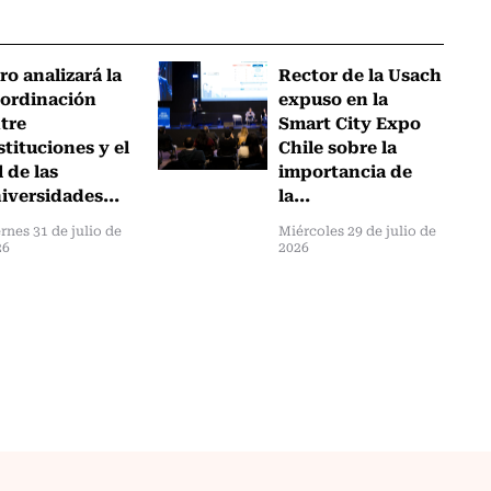
ro analizará la
Rector de la Usach
ordinación
expuso en la
tre
Smart City Expo
stituciones y el
Chile sobre la
l de las
importancia de
iversidades...
la...
rnes 31 de julio de
Miércoles 29 de julio de
26
2026