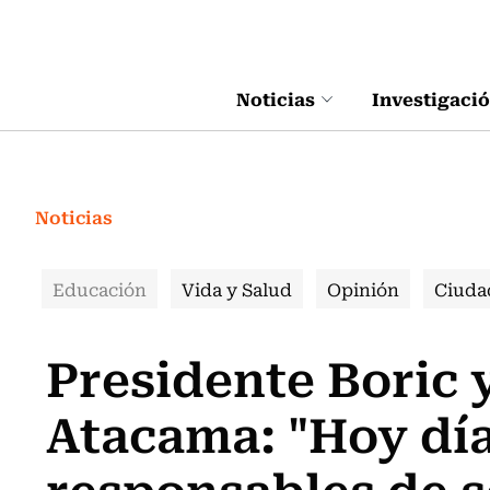
Click acá para ir directamente al contenido
Noticias
Investigaci
Noticias
Educación
Vida y Salud
Opinión
Ciuda
Presidente Boric 
Atacama: "Hoy dí
responsables de s