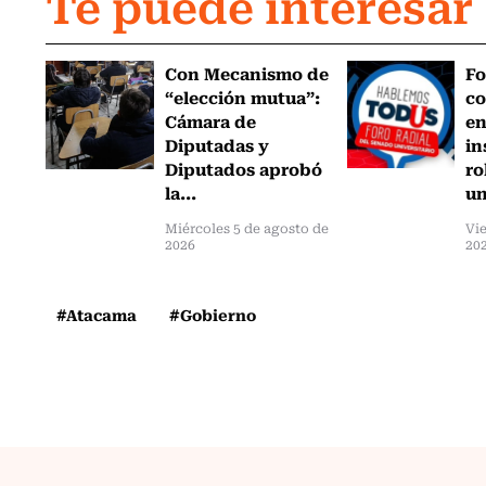
Te puede interesar
Con Mecanismo de
Fo
“elección mutua”:
co
Cámara de
en
Diputadas y
in
Diputados aprobó
ro
la...
un
Miércoles 5 de agosto de
Vie
2026
20
#Atacama
#Gobierno