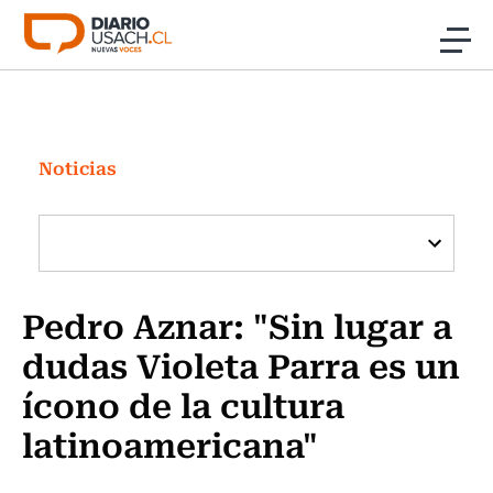
Click acá para ir directamente al contenido
Noticias
Investigación
Noticias
Cultura
Programas Radio y TV Usach
Pedro Aznar: "Sin lugar a
dudas Violeta Parra es un
ícono de la cultura
latinoamericana"