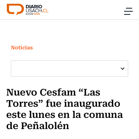
Click acá para ir directamente al contenido
Noticias
Investigación
Noticias
Cultura
Programas Radio y TV Usach
Nuevo Cesfam “Las
Torres” fue inaugurado
este lunes en la comuna
de Peñalolén