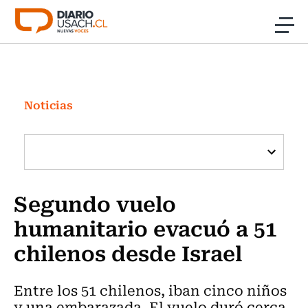
Click acá para ir directamente al contenido
Noticias
Investigación
Noticias
Cultura
Programas Radio y TV Usach
Segundo vuelo
humanitario evacuó a 51
chilenos desde Israel
Entre los 51 chilenos, iban cinco niños
y una embarazada. El vuelo duró cerca