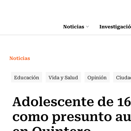
Click acá para ir directamente al contenido
Noticias
Investigaci
Noticias
Educación
Vida y Salud
Opinión
Ciuda
Adolescente de 16
como presunto au
en Quintero