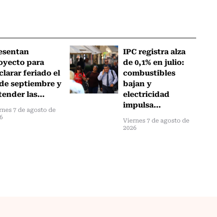
esentan
IPC registra alza
oyecto para
de 0,1% en julio:
clarar feriado el
combustibles
 de septiembre y
bajan y
tender las...
electricidad
impulsa...
rnes 7 de agosto de
6
Viernes 7 de agosto de
2026