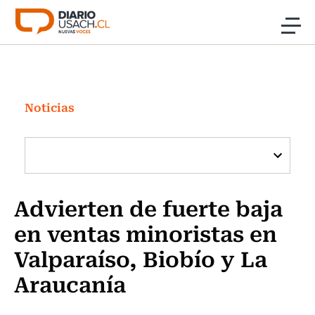
Click acá para ir directamente al contenido
Noticias
Investigación
Noticias
Cultura
Programas Radio y TV Usach
Advierten de fuerte baja
en ventas minoristas en
Valparaíso, Biobío y La
Araucanía