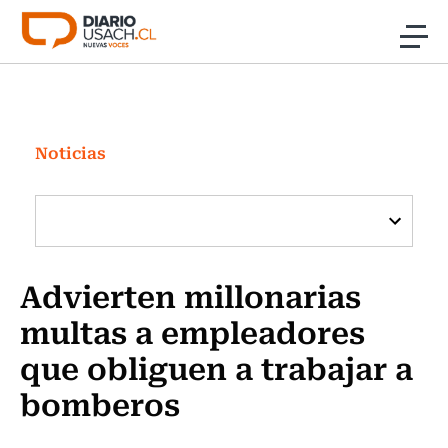
Click acá para ir directamente al contenido
Noticias
Investigación
Noticias
Cultura
Programas Radio y TV Usach
Advierten millonarias
multas a empleadores
que obliguen a trabajar a
bomberos