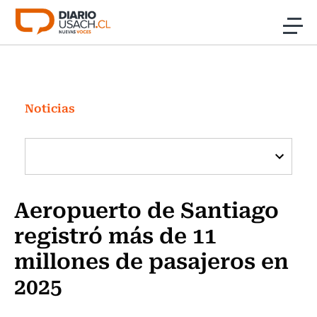
Click acá para ir directamente al contenido
Noticias
Investigación
Noticias
Cultura
Programas Radio y TV Usach
Aeropuerto de Santiago
registró más de 11
millones de pasajeros en
2025