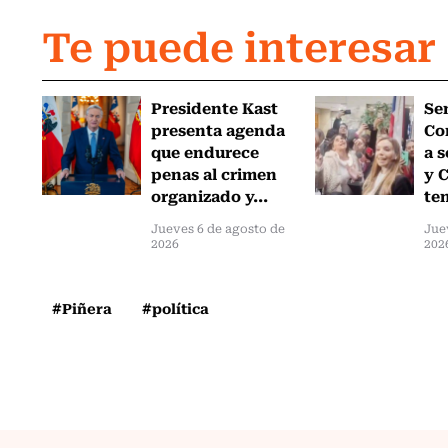
Te puede interesar
Presidente Kast
Se
presenta agenda
Co
que endurece
a 
penas al crimen
y C
organizado y...
ten
Jueves 6 de agosto de
Jue
2026
202
#Piñera
#política