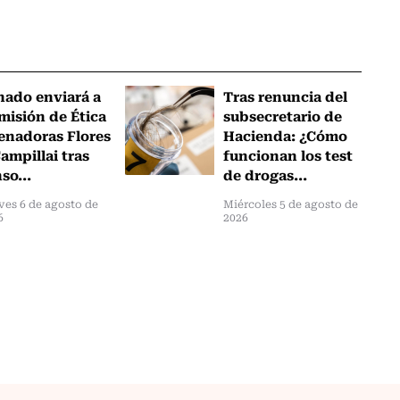
nado enviará a
Tras renuncia del
misión de Ética
subsecretario de
senadoras Flores
Hacienda: ¿Cómo
ampillai tras
funcionan los test
so...
de drogas...
ves 6 de agosto de
Miércoles 5 de agosto de
6
2026