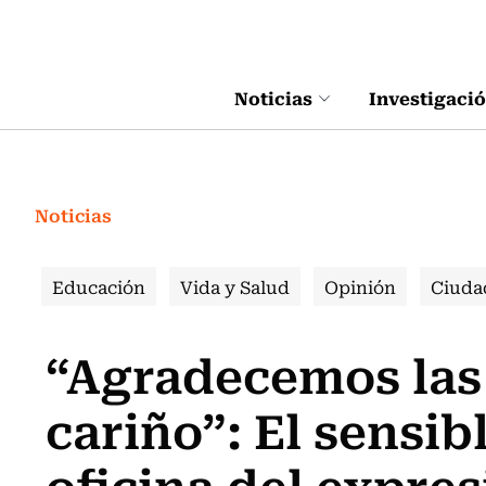
Click acá para ir directamente al contenido
Noticias
Investigaci
Noticias
Educación
Vida y Salud
Opinión
Ciuda
“Agradecemos las
cariño”: El sensib
oficina del expre