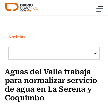
Click acá para ir directamente al contenido
Noticias
Investigación
Noticias
Cultura
Programas Radio y TV Usach
Aguas del Valle trabaja
para normalizar servicio
de agua en La Serena y
Coquimbo