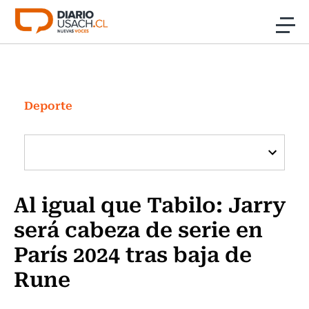
Click acá para ir directamente al contenido
Noticias
Investigación
Deporte
Cultura
Programas Radio y TV Usach
Al igual que Tabilo: Jarry
será cabeza de serie en
París 2024 tras baja de
Rune