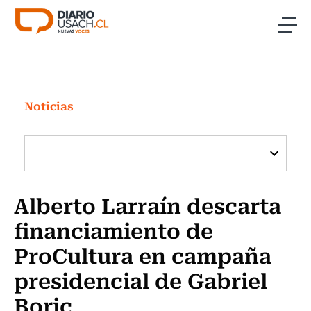
Click acá para ir directamente al contenido
Noticias
Investigación
Noticias
Cultura
Programas Radio y TV Usach
Alberto Larraín descarta
financiamiento de
ProCultura en campaña
presidencial de Gabriel
Boric